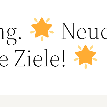
ng.
Neu
e Ziele!