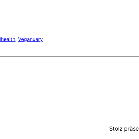
lhealth
, 
Veganuary
Stolz präs